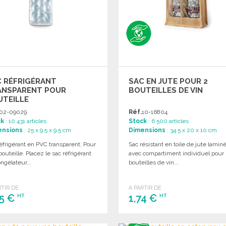
C RÉFRIGÉRANT
SAC EN JUTE POUR 2
ANSPARENT POUR
BOUTEILLES DE VIN
UTEILLE
02-09029
Réf.
10-16804
ck
: 10 431 articles
Stock
: 6 500 articles
ensions
: 25 x 9.5 x 9.5 cm
Dimensions
: 34.5 x 20 x 10 cm
éfrigérant en PVC transparent. Pour
Sac résistant en toile de jute lamin
outeille. Placez le sac réfrigérant
avec compartiment individuel pour
ngélateur...
bouteilles de vin...
RTIR DE
A PARTIR DE
35 €
1,74 €
HT
HT
COMMANDER
COMMANDER