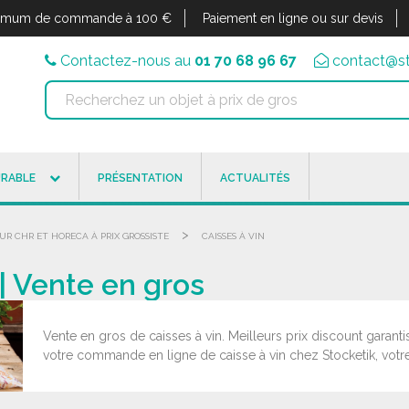
imum de commande à 100 €
Paiement en ligne ou sur devis
Contactez-nous au
01 70 68 96 67
contact@st
RABLE
PRÉSENTATION
ACTUALITÉS
>
UR CHR ET HORECA À PRIX GROSSISTE
CAISSES À VIN
 | Vente en gros
Vente en gros de caisses à vin. Meilleurs prix discount garant
votre commande en ligne de caisse à vin chez Stocketik, votre