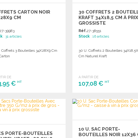
FFRETS CARTON NOIR
30 COFFRETS 2 BOUTEIL
X28X9 CM
KRAFT 34X18,5 CM À PRI
GROSSISTE
27-39983
Réf.
27-38551
ck
: 31 articles
Stock
: 16 articles
. Coffrets 3 Bouteilles 34X28X9 Cm
30 U. Coffrets 2 Bouteilles 34X18,5
Carton
Cm Naturel Kraft
RTIR DE
A PARTIR DE
3,95 €
107,08 €
HT
HT
COMMANDER
COMMANDER
Demander un devis
Demander un devis
10 U. SAC PORTE-
CS PORTE-BOUTEILLES
BOUTEILLES NOIR 12X36