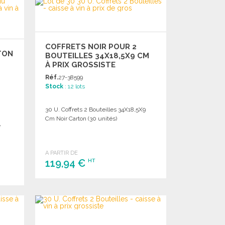
Demander un devis
COFFRETS NOIR POUR 2
TON
BOUTEILLES 34X18,5X9 CM
À PRIX GROSSISTE
Réf.
27-38599
Stock
: 12 lots
30 U. Coffrets 2 Bouteilles 34X18,5X9
.
Cm Noir Carton (30 unités)
e
A PARTIR DE
119,94 €
HT
COMMANDER
Demander un devis