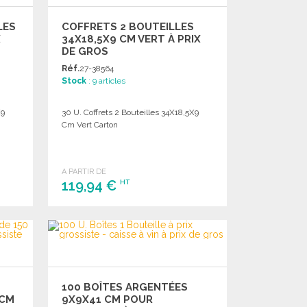
LES
COFFRETS 2 BOUTEILLES
X
34X18,5X9 CM VERT À PRIX
DE GROS
Réf.
27-38564
Stock
: 9 articles
X9
30 U. Coffrets 2 Bouteilles 34X18,5X9
Cm Vert Carton
A PARTIR DE
119,94 €
HT
COMMANDER
Demander un devis
100 BOÎTES ARGENTÉES
 CM
9X9X41 CM POUR