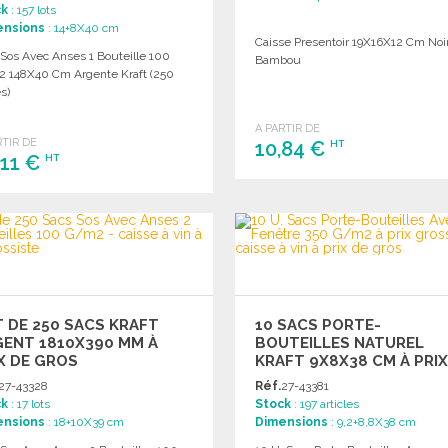
ck
: 157 lots
ensions
: 14+8X40 cm
Caisse Presentoir 19X16X12 Cm Noi
 Sos Avec Anses 1 Bouteille 100
Bambou
 148X40 Cm Argente Kraft (250
s)
A PARTIR DE
RTIR DE
10,84 €
HT
,11 €
HT
COMMANDER
COMMANDER
Demander un devis
Demander un devis
 DE 250 SACS KRAFT
10 SACS PORTE-
ENT 1810X390 MM À
BOUTEILLES NATUREL
X DE GROS
KRAFT 9X8X38 CM À PRI
GROSSISTE
27-43328
Réf.
27-43381
ck
: 17 lots
Stock
: 197 articles
ensions
: 18+10X39 cm
Dimensions
: 9,2+8,8X38 cm