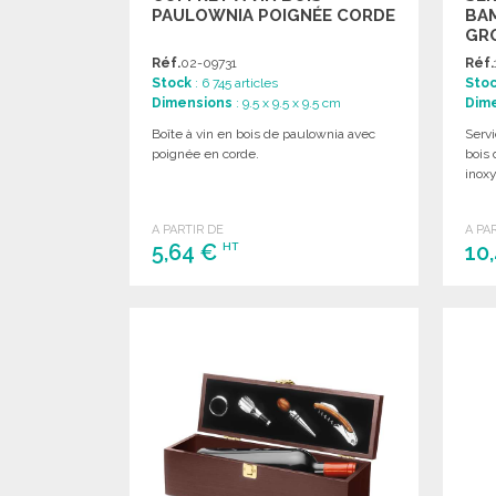
PAULOWNIA POIGNÉE CORDE
BAM
GR
Réf.
02-09731
Réf.
Stock
: 6 745 articles
Sto
Dimensions
: 9.5 x 9.5 x 9.5 cm
Dim
Boîte à vin en bois de paulownia avec
Serv
poignée en corde.
bois
inoxy
A PARTIR DE
A PA
5,64 €
10
HT
COMMANDER
Demander un devis