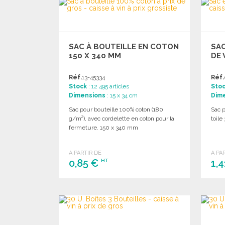
Demander un devis
SAC À BOUTEILLE EN COTON
SAC
150 X 340 MM
DE 
Réf.
13-45334
Réf.
Stock
: 12 495 articles
Sto
Dimensions
: 15 x 34 cm
Dim
Sac pour bouteille 100% coton (180
Sac p
g/m²), avec cordelette en coton pour la
toile
fermeture. 150 x 340 mm
A PARTIR DE
A PA
0,85 €
1,
HT
COMMANDER
Demander un devis