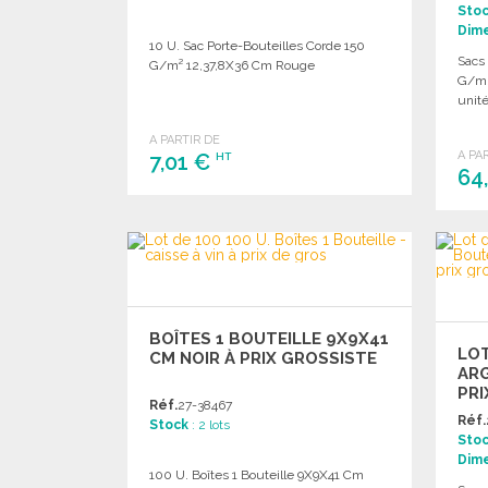
Sto
Dim
10 U. Sac Porte-Bouteilles Corde 150
Sacs
G/m² 12,37,8X36 Cm Rouge
G/m2
unité
A PARTIR DE
A PA
7,01 €
HT
64
COMMANDER
Demander un devis
BOÎTES 1 BOUTEILLE 9X9X41
LOT
CM NOIR À PRIX GROSSISTE
ARG
PRI
Réf.
27-38467
Réf.
Stock
: 2 lots
Sto
Dim
100 U. Boîtes 1 Bouteille 9X9X41 Cm