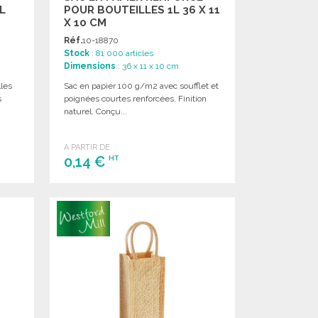
L
POUR BOUTEILLES 1L 36 X 11
X 10 CM
Réf.
10-18870
Stock
: 81 000 articles
Dimensions
: 36 x 11 x 10 cm
lles
Sac en papier 100 g/m2 avec soufflet et
s
poignées courtes renforcées. Finition
naturel. Conçu...
A PARTIR DE
0,14 €
HT
COMMANDER
Demander un devis