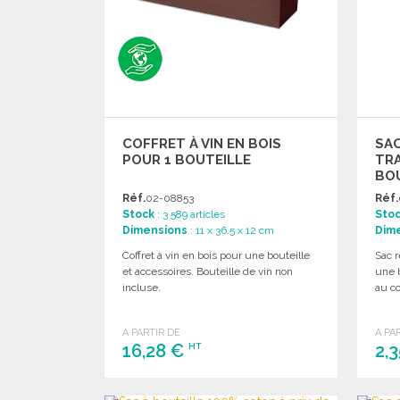
COFFRET À VIN EN BOIS
SA
POUR 1 BOUTEILLE
TR
BO
Réf.
02-08853
Réf.
Stock
: 3 589 articles
Sto
Dimensions
: 11 x 36.5 x 12 cm
Dim
Coffret à vin en bois pour une bouteille
Sac r
et accessoires. Bouteille de vin non
une b
incluse.
au co
A PARTIR DE
A PA
16,28 €
2,
HT
COMMANDER