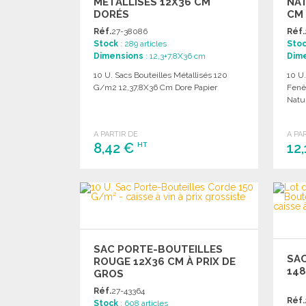
MÉTALLISÉS 12X36 CM
NAT
DORÉS
CM 
Réf.
27-38086
Réf.
Stock
: 289 articles
Sto
Dimensions
: 12,3+7,8X36 cm
Dim
10 U. Sacs Bouteilles Métallisés 120
10 U.
G/m2 12,37,8X36 Cm Dore Papier
Fenê
Natur
A PARTIR DE
A PA
8,42 €
12
HT
COMMANDER
Demander un devis
SAC PORTE-BOUTEILLES
SA
ROUGE 12X36 CM À PRIX DE
148
GROS
Réf.
27-43364
Réf.
Stock
: 608 articles