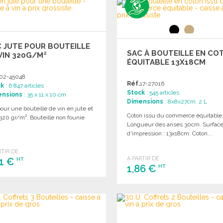
Demander un devis
Demander un devis
 JUTE POUR BOUTEILLE
SAC À BOUTEILLE EN CO
VIN 320G/M²
ÉQUITABLE 13X18CM
02-45048
Réf.
17-27016
ck
: 6 847 articles
Stock
: 545 articles
ensions
: 35 x 11 x 10 cm
Dimensions
: 8x8x27cm. 2 L
our une bouteille de vin en jute et
Coton issu du commerce équitable
 320 gr/m². Bouteille non founie
Longueur des anses 30cm. Surfac
d'impression : 13x18cm. Coton...
RTIR DE
A PARTIR DE
41 €
HT
1,86 €
HT
COMMANDER
COMMANDER
Demander un devis
Demander un devis