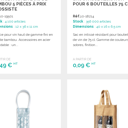
BOU 5 PIÈCES À PRIX
POUR 6 BOUTEILLES 75 C
OSSISTE
10-19501
Réf.
10-18214
ck
: 4 100 articles
Stock
: 356 000 articles
ensions
: 12 x 36 x 11 cm
Dimensions
: 40 x 16 x 6.5 cm
ice pour vin haut de gamme fini en
Sac en intissé résistant pour boutei
 de bambou. Accessoires en acier
de vin de 75 cl. Gamme de couleur
dable : un...
sobres, finition...
RTIR DE
A PARTIR DE
,49 €
0,09 €
HT
HT
COMMANDER
COMMANDER
Demander un devis
Demander un devis