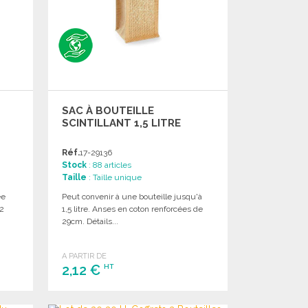
SAC À BOUTEILLE
SCINTILLANT 1,5 LITRE
Réf.
17-29136
Stock
: 88 articles
Taille
: Taille unique
ée
Peut convenir à une bouteille jusqu'à
 2
1,5 litre. Anses en coton renforcées de
29cm. Détails...
A PARTIR DE
2,12 €
HT
COMMANDER