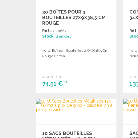
30 BOÎTES POUR 3
CO
BOUTEILLES 27X9X38,5 CM
34
ROUGE
Réf.
27-40667
Réf.
Stock
: 2 articles
Sto
30 U. Boîtes 3 Bouteilles 27X9X38,5 Cm
30 U
Rouge Carton
Noir 
A PARTIR DE
A PA
74,51 €
13
HT
COMMANDER
Demander un devis
10 SACS BOUTEILLES
SA