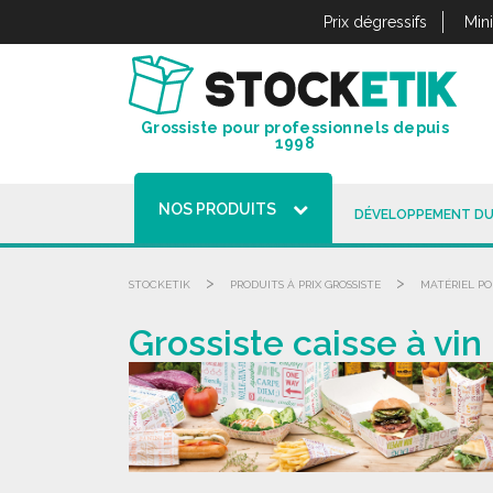
Panneau de gestion des cookies
Prix dégressifs
Min
Grossiste pour professionnels depuis
1998
NOS PRODUITS
DÉVELOPPEMENT DU
>
>
STOCKETIK
PRODUITS À PRIX GROSSISTE
MATÉRIEL PO
Grossiste caisse à vin