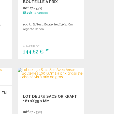
BOUTEILLE À PRIX
GROSSISTE
Réf.
27-43369
Stock
: 27 articles
0
100 U. Boîtes 1 Bouteille 9X9X41 Cm
Argente Carton
A PARTIR DE
144,62 €
HT
COMMANDER
Demander un devis
 EN
LOT DE 250 SACS OR KRAFT
1810X390 MM
Réf.
27-43329