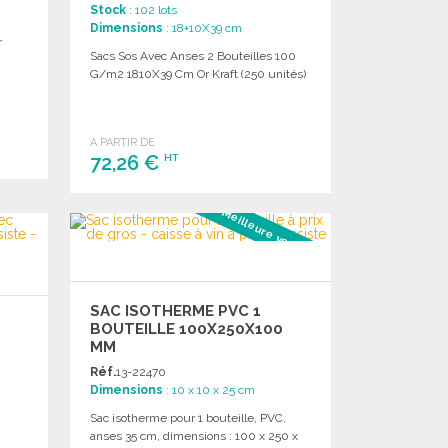
Stock
: 102 lots
Dimensions
: 18+10X39 cm
r
Sacs Sos Avec Anses 2 Bouteilles 100
G/m2 1810X39 Cm Or Kraft (250 unités)
A PARTIR DE
72,26 €
HT
COMMANDER
Meilleure vente #3
Demander un devis
SAC ISOTHERME PVC 1
BOUTEILLE 100X250X100
MM
X
Réf.
13-22470
Dimensions
: 10 x 10 x 25 cm
Sac isotherme pour 1 bouteille, PVC,
anses 35 cm, dimensions : 100 x 250 x