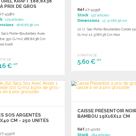
UREL KRAFT 188,8X38
À PRIX DE GROS
Réf.
27-43356
27-43382
Stock
: 157 articles
ck
: 125 articles
Dimensions
: 12,3+7,8X36 cm
ensions
: 18+8,8X38 cm
10 U. Sac Porte-Bouteilles Corde 15
 Sacs Porte-Bouteilles Avec
G/m2 12,37,8X36 Cm Noir
tre 350 G/m2 188,8X38 Cm
el Kraft
A PARTIR DE
RTIR DE
5,60 €
HT
,16 €
HT
COMMANDER
COMMANDER
Demander un devis
Demander un devis
CAISSE PRÉSENTOIR NOIR
CS SOS ARGENTÉS
BAMBOU 19X16X12 CM
X40 CM - 250 UNITÉS
Réf.
27-42162
27-43326
Stock
: 284 articles