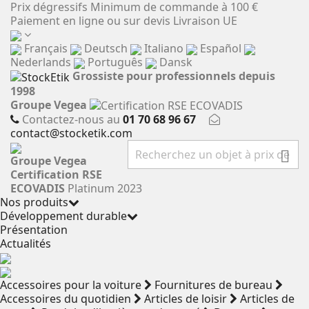
Panneau de gestion des cookies
Prix dégressifs
Minimum de commande à 100 €
Paiement en ligne ou sur devis
Livraison UE
Français
Deutsch
Italiano
Español
Nederlands
Português
Dansk
Grossiste pour professionnels depuis
1998
Groupe Vegea
Contactez-nous au
01 70 68 96 67
contact@stocketik.com

Groupe Vegea
Certification RSE
ECOVADIS
Platinum 2023
Nos produits
Développement durable
Présentation
Actualités
Accessoires pour la voiture
Fournitures de bureau
Accessoires du quotidien
Articles de loisir
Articles de