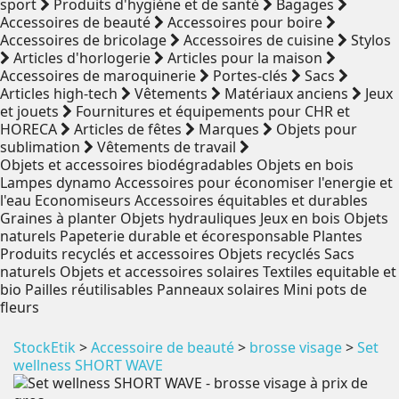
sport
Produits d'hygiène et de santé
Bagages
Accessoires de beauté
Accessoires pour boire
Accessoires de bricolage
Accessoires de cuisine
Stylos
Articles d'horlogerie
Articles pour la maison
Accessoires de maroquinerie
Portes-clés
Sacs
Articles high-tech
Vêtements
Matériaux anciens
Jeux
et jouets
Fournitures et équipements pour CHR et
HORECA
Articles de fêtes
Marques
Objets pour
sublimation
Vêtements de travail
Objets et accessoires biodégradables
Objets en bois
Lampes dynamo
Accessoires pour économiser l'energie et
l'eau
Economiseurs
Accessoires équitables et durables
Graines à planter
Objets hydrauliques
Jeux en bois
Objets
naturels
Papeterie durable et écoresponsable
Plantes
Produits recyclés et accessoires
Objets recyclés
Sacs
naturels
Objets et accessoires solaires
Textiles equitable et
bio
Pailles réutilisables
Panneaux solaires
Mini pots de
fleurs
StockEtik
>
Accessoire de beauté
>
brosse visage
>
Set
wellness SHORT WAVE