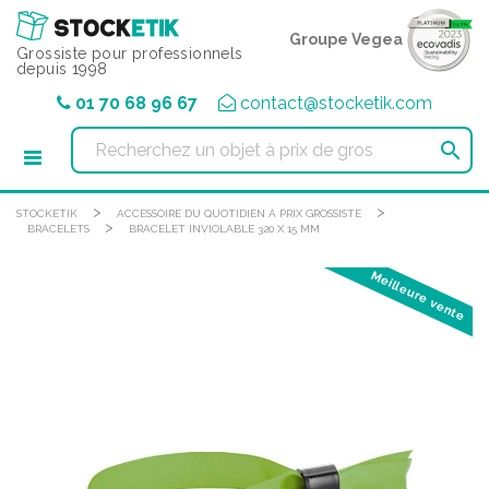
Panneau de gestion des cookies
Groupe Vegea
Grossiste pour professionnels
depuis 1998
01 70 68 96 67
contact@stocketik.com

>
>
STOCKETIK
ACCESSOIRE DU QUOTIDIEN À PRIX GROSSISTE
>
BRACELETS
BRACELET INVIOLABLE 320 X 15 MM
Meilleure vente