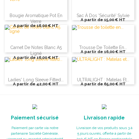
Bougie Aromatique Pot En
Sac À Dos 'sécurité' Sylvie
A partir de
15,00 €
HT
Verre
A partir de
16,00 €
HT
Carnet De Notes Blanc A5
Trousse De Toilette En...
A partir de
16,00 €
HT
Ligné
A partir de
16,00 €
HT
Ladies' Long Sleeve Fitted...
ULTRALIGHT : Matelas Et...
A partir de
42,00 €
HT
A partir de
65,00 €
HT
Paiement sécurisé
Livraison rapide
Paiement par carte via notre
Livraison de vos produits sous 3 à
partenaire Société Générale,
5 jours ouvrés, offerte à partir de