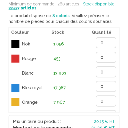
Minimum de commande : 260 articles
- Stock disponible :
33 537
articles
Le produit dispose de
8 coloris
. Veuillez préciser le
nombre de pièces pour chacun des coloris souhaités.
Couleur
Stock
Quantité
Noir
1 056
Rouge
453
Blanc
13 903
Bleu royal
17 387
Orange
7 967
Jaune
6 355
Prix unitaire du produit :
20,15
€ HT
Montant de la commande :
31,20 € HT