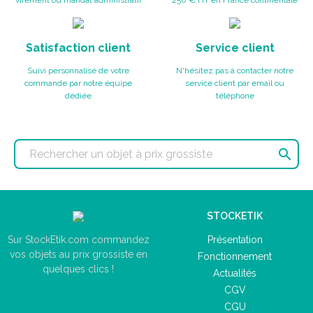
virement ou mandat administratif
250 € HT en France continentale
Satisfaction client
Service client
Suivi personnalisé de votre
N'hésitez pas à contacter notre
commande par notre équipe
service client par email ou
dédiée
téléphone

STOCKETIK
Présentation
Sur StockEtik.com commandez
vos objets au prix grossiste en
Fonctionnement
quelques clics !
Actualités
CGV
CGU