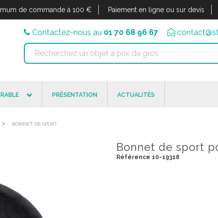
imum de commande à 100 €
Paiement en ligne ou sur devis
Contactez-nous au
01 70 68 96 67
contact@st
RABLE
PRÉSENTATION
ACTUALITÉS
>
BONNET DE SPORT
Bonnet de sport p
Référence 10-19318