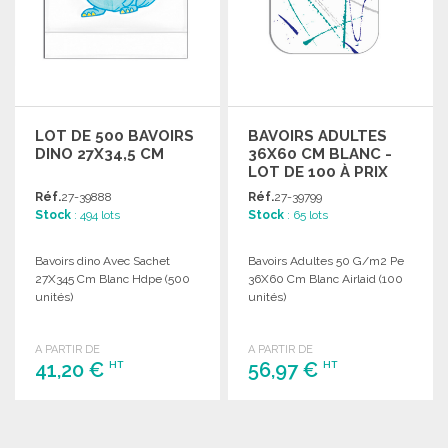
LOT DE 500 BAVOIRS
BAVOIRS ADULTES
DINO 27X34,5 CM
36X60 CM BLANC -
LOT DE 100 À PRIX
GROSSISTE
Réf.
27-39888
Réf.
27-39799
Stock
: 494 lots
Stock
: 65 lots
Bavoirs dino Avec Sachet
Bavoirs Adultes 50 G/m2 Pe
27X345 Cm Blanc Hdpe (500
36X60 Cm Blanc Airlaid (100
unités)
unités)
A PARTIR DE
A PARTIR DE
41,20 €
56,97 €
HT
HT
COMMANDER
COMMANDER
Demander un devis
Demander un devis