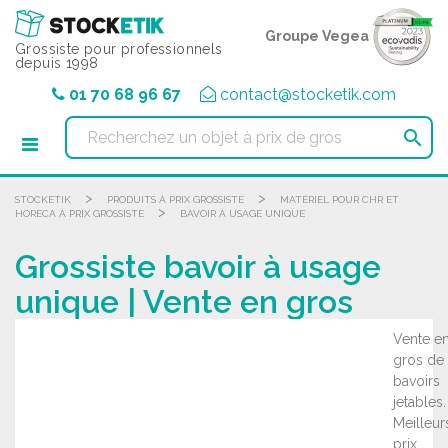
Panneau de gestion des cookies
Groupe Vegea
Grossiste pour professionnels
depuis 1998
01 70 68 96 67
contact@stocketik.com

>
>
STOCKETIK
PRODUITS À PRIX GROSSISTE
MATÉRIEL POUR CHR ET
>
HORECA À PRIX GROSSISTE
BAVOIR À USAGE UNIQUE
Grossiste bavoir à usage
unique | Vente en gros
Vente e
gros de
bavoirs
jetables.
Meilleur
prix