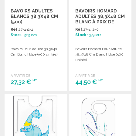
BAVOIRS ADULTES
BAVOIRS HOMARD
BLANCS 38,3X48 CM
ADULTES 38,3X48 CM
(500)
BLANC À PRIX DE
GROS
Réf.
27-43251
Réf.
27-43250
Stock
: 525 lots
Stock
: 379 lots
Bavoirs Pour Adulte 38,3X48
Bavoirs Homard Pour Adulte
Cm Blanc Hdpe (500 unités)
38,3X48 Cm Blanc Hdpe (500
unités)
A PARTIR DE
A PARTIR DE
27,32 €
44,50 €
HT
HT
COMMANDER
COMMANDER
Demander un devis
Demander un devis