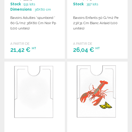
Stock
: 931 lots
Stock
: 397 lots
Dimensions
: 36X60 cm
Bavoirs Adultes 'spunbond '
Bavoirs Enfants 50 G/m2 Pe
60 G/m2 36X60 Cm Noir Pp
23X31 Cm Blanc Airlaid (100
(100 unités)
unités)
A PARTIR DE
A PARTIR DE
21,42 €
26,04 €
HT
HT
COMMANDER
COMMANDER
Demander un devis
Demander un devis