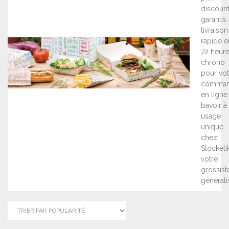
discoun
garantis 
livraison
rapide e
72 heur
chrono
pour vot
comma
en ligne
bavoir à
usage
unique
chez
Stocketik
votre
grossist
générali