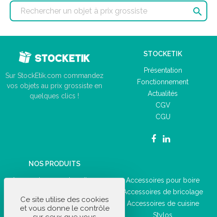

STOCKETIK
Présentation
Sur StockEtik.com commandez
Fonctionnement
vos objets au prix grossiste en
Actualités
quelques clics !
CGV
CGU
NOS PRODUITS
Accessoires pour la voiture
Accessoires pour boire
Fournitures de bureau
Accessoires de bricolage
Ce site utilise des cookies
Accessoires du quotidien
Accessoires de cuisine
et vous donne le contrôle
Articles de loisir
Stylos