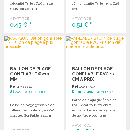
dégonflé Taille : Ø26 cm Le
16" non gonflé Taille : env. Ø28
sous colisage est...
cm...
A PARTIR DE
A PARTIR DE
0,45 €
0,51 €
HT
HT
COMMANDER
COMMANDER
Demander un devis
Demander un devis
BALLON DE PLAGE
BALLON DE PLAGE
GONFLABLE Ø210
GONFLABLE PVC 17
MM
CM À PRIX
GROSSISTE
Réf.
13-22224
Réf.
02-237415
Stock
: 10 362 articles
Dimensions
: Diam 17 cm
Ballon de plage gonflable en
Ballon de plage gonflable de
PVC, idéal pour les loisirs
différentes couleurs, en PVC
estivaux. Livré avec aiguille
opaque. Gonflable: ø210 mm
de gonflage pour une
utilisation facile.
A PARTIR DE
HT