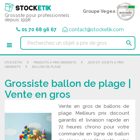
Panneau de gestion des cookies
Groupe Vegea
Grossiste pour professionnels
depuis 1998
01 70 68 96 67
contact@stocketik.com

>
>
STOCKETIK
PRODUITS À PRIX GROSSISTE
JEUX ET JOUETS À PRIX
>
GROSSISTE
BALLON DE PLAGE
Grossiste ballon de plage |
Vente en gros
Vente en gros de ballons de
plage. Meilleurs prix discount
garantis et livraison rapide en
72 heures chrono pour votre
commande en ligne de ballon