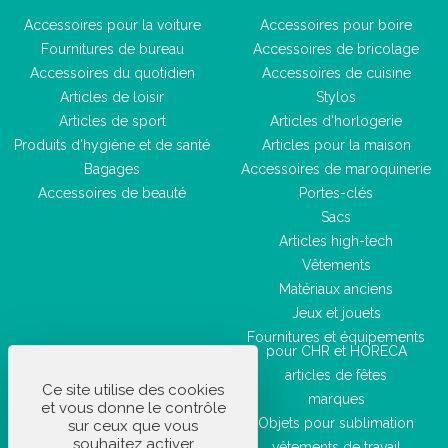
Accessoires pour la voiture
Accessoires pour boire
Fournitures de bureau
Accessoires de bricolage
Accessoires du quotidien
Accessoires de cuisine
Articles de loisir
Stylos
Articles de sport
Articles d'horlogerie
Produits d'hygiène et de santé
Articles pour la maison
Bagages
Accessoires de maroquinerie
Accessoires de beauté
Portes-clés
Sacs
Articles high-tech
Vêtements
Matériaux anciens
Jeux et jouets
Fournitures et équipements
pour CHR et HORECA
articles de fêtes
Ce site utilise des cookies
marques
et vous donne le contrôle
Objets pour sublimation
sur ceux que vous
souhaitez activer
vêtements de travail