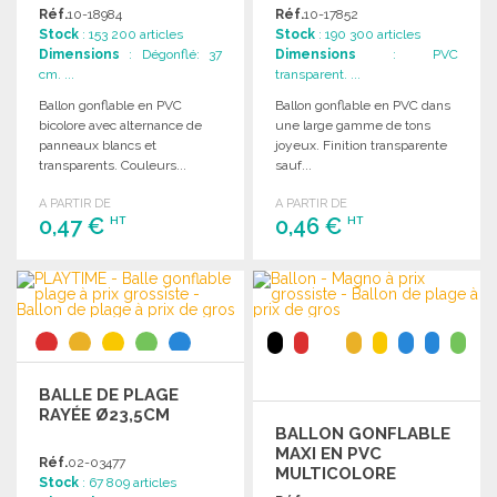
Réf.
10-18984
Réf.
10-17852
Stock
: 153 200 articles
Stock
: 190 300 articles
Dimensions
: Dégonflé: 37
Dimensions
: PVC
cm. ...
transparent. ...
Ballon gonflable en PVC
Ballon gonflable en PVC dans
bicolore avec alternance de
une large gamme de tons
panneaux blancs et
joyeux. Finition transparente
transparents. Couleurs...
sauf...
A PARTIR DE
A PARTIR DE
0,47 €
0,46 €
HT
HT
COMMANDER
COMMANDER
Demander un devis
Demander un devis
BALLE DE PLAGE
RAYÉE Ø23,5CM
BALLON GONFLABLE
MAXI EN PVC
Réf.
02-03477
MULTICOLORE
Stock
: 67 809 articles