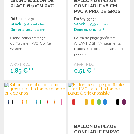
GRAND BALLON DE
BALLON DE PLAGE
PLAGE Ø40CM PVC
GONFLABLE 28 CM
PVC À PRIX DE GROS
Réf.
02-04456
Réf.
19-33632
Stock
: 9 585 articles
Stock
: 3 939 articles
Dimensions
: 40 cm
Dimensions
: ø28 cm
Grand ballon de plage
Ballon de plage gonflable
gonflable en PVC. Gonflé:
ATLANTIC SHINY: segments
Ø40cm
blancs et colorés - brillants, 16
pouces...
A PARTIR DE
A PARTIR DE
1,85 €
0,51 €
HT
HT
COMMANDER
COMMANDER
Demander un devis
Demander un devis
BALLON DE PLAGE
GONFLABLE EN PVC