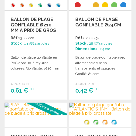
BALLON DE PLAGE
BALLON DE PLAGE
GONFLABLE Ø210
GONFLABLE Ø24CM
MM À PRIX DE GROS
Réf.
13-22226
Réf.
02-04252
Stock
: 133 884 articles
Stock
: 28 979 articles
Dimensions
: 24 cm
Ballon de plage gonflable en
Ballon de plage gonflable avec
PVC opaque, à rayures
alternance de pans
colorées. Gonflable: ø210 mm
transparents et opaques.
Gonflé: Ø24cm
A PARTIR DE
A PARTIR DE
0,61 €
0,42 €
HT
HT
Meilleure vente #3
COMMANDER
COMMANDER
Demander un devis
Demander un devis