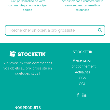
Suivi personnalisé de votre
N'hésitez pas à contacter notre
commande par notre équipe
service client par email ou
dédiée
téléphone

STOCKETIK
Présentation
Sur StockEtik.com commandez
Fonctionnement
vos objets au prix grossiste en
Actualités
quelques clics !
CGV
CGU
NOS PRODUITS