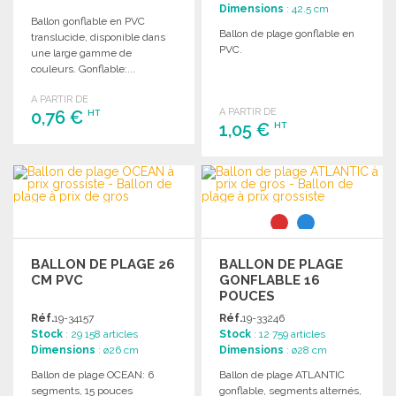
Dimensions
: 42.5 cm
Ballon gonflable en PVC
Ballon de plage gonflable en
translucide, disponible dans
PVC.
une large gamme de
couleurs. Gonflable:...
A PARTIR DE
A PARTIR DE
0,76 €
HT
1,05 €
HT
COMMANDER
COMMANDER
Demander un devis
Demander un devis
BALLON DE PLAGE 26
BALLON DE PLAGE
CM PVC
GONFLABLE 16
POUCES
Réf.
19-34157
Réf.
19-33246
Stock
: 29 158 articles
Stock
: 12 759 articles
Dimensions
: ø26 cm
Dimensions
: ø28 cm
Ballon de plage OCEAN: 6
Ballon de plage ATLANTIC
segments, 15 pouces
gonflable, segments alternés,