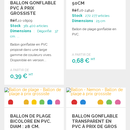
BALLON GONFLABLE
50CM
PVC À PRIX
Réf.
16-24840
GROSSISTE
Stock
: 272 277 articles
Réf.
10-16909
Dimensions
: 25 cm
Stock
: 361 400 articles
Ballon de plage gonflable en
Dimensions
: Dégonflé: 37
PVC.
cm. ...
Ballon gonflable en PVC
proposé dans une large
gamme de couleurs vives.
A PARTIR DE
0,68 €
HT
Disponible en version...
A PARTIR DE
COMMANDER
0,39 €
HT
Demander un devis
COMMANDER
Demander un devis
BALLON DE PLAGE
BALLON GONFLABLE
BICOLORE EN PVC.
TRANSPARENT EN
DIAM : 28 CM.
PVC À PRIX DE GROS