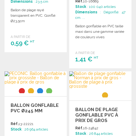
Réf.
10-16689
Dimensions
: 23.5 cm
Stock
: 100 040 articles
Ballon de plage rayé
Dimensions
: Dégonflé: 47
transparent en PVC. Gonflé:
cm. ...
Ø23,5cm
Ballon gonflable en PVC taille
maxi dans une gamme variée
A PARTIR DE
de couleurs vives
0,59 €
HT
A PARTIR DE
COMMANDER
1,41 €
HT
Demander un devis
COMMANDER
Demander un devis
BALLON GONFLABLE
BALLON DE PLAGE
PVC Ø245 MM
GONFLABLE PVC À
PRIX DE GROS
Réf.
13-22221
Réf.
16-24842
Stock
: 26 964 articles
Stock
: 26 844 articles