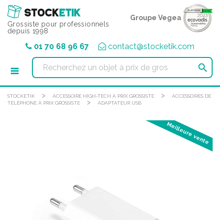
Panneau de gestion des cookies
Groupe Vegea
Grossiste pour professionnels
depuis 1998
01 70 68 96 67
contact@stocketik.com

>
>
STOCKETIK
ACCESSOIRE HIGH-TECH À PRIX GROSSISTE
ACCESSOIRES DE
>
TÉLÉPHONE À PRIX GROSSISTE
ADAPTATEUR USB
Meilleure vente