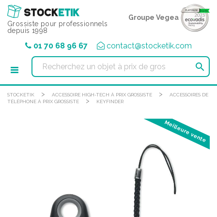
Panneau de gestion des cookies
Groupe Vegea
Grossiste pour professionnels
depuis 1998
01 70 68 96 67
contact@stocketik.com

>
>
STOCKETIK
ACCESSOIRE HIGH-TECH À PRIX GROSSISTE
ACCESSOIRES DE
>
TÉLÉPHONE À PRIX GROSSISTE
KEYFINDER
Meilleure vente