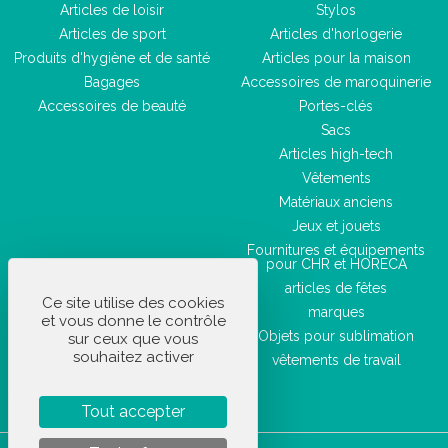
Articles de loisir
Stylos
Articles de sport
Articles d'horlogerie
Produits d'hygiène et de santé
Articles pour la maison
Bagages
Accessoires de maroquinerie
Accessoires de beauté
Portes-clés
Sacs
Articles high-tech
Vêtements
Matériaux anciens
Jeux et jouets
Fournitures et équipements
pour CHR et HORECA
articles de fêtes
Ce site utilise des cookies
marques
et vous donne le contrôle
Objets pour sublimation
sur ceux que vous
souhaitez activer
vêtements de travail
Tout accepter