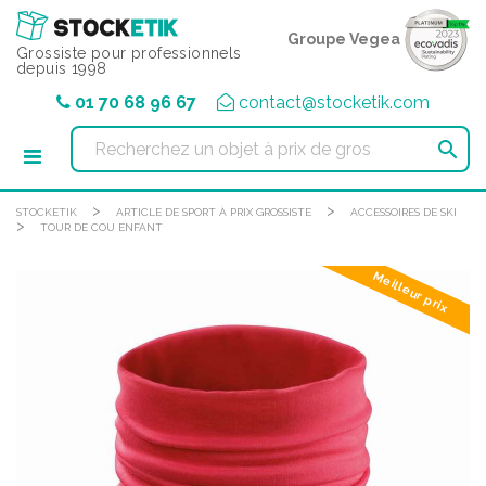
Panneau de gestion des cookies
Groupe Vegea
Grossiste pour professionnels
depuis 1998
01 70 68 96 67
contact@stocketik.com

>
>
STOCKETIK
ARTICLE DE SPORT À PRIX GROSSISTE
ACCESSOIRES DE SKI
>
TOUR DE COU ENFANT
Meilleur prix