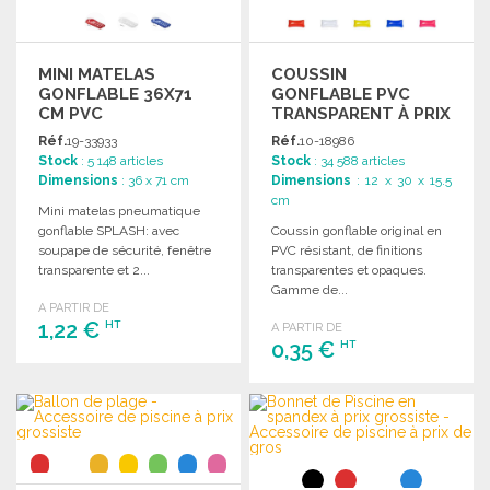
MINI MATELAS
COUSSIN
GONFLABLE 36X71
GONFLABLE PVC
CM PVC
TRANSPARENT À PRIX
DE GROS
Réf.
19-33933
Réf.
10-18986
Stock
: 5 148 articles
Stock
: 34 588 articles
Dimensions
: 36 x 71 cm
Dimensions
: 12 x 30 x 15.5
cm
Mini matelas pneumatique
gonflable SPLASH: avec
Coussin gonflable original en
soupape de sécurité, fenêtre
PVC résistant, de finitions
transparente et 2...
transparentes et opaques.
Gamme de...
A PARTIR DE
1,22 €
HT
A PARTIR DE
0,35 €
HT
COMMANDER
COMMANDER
Demander un devis
Demander un devis