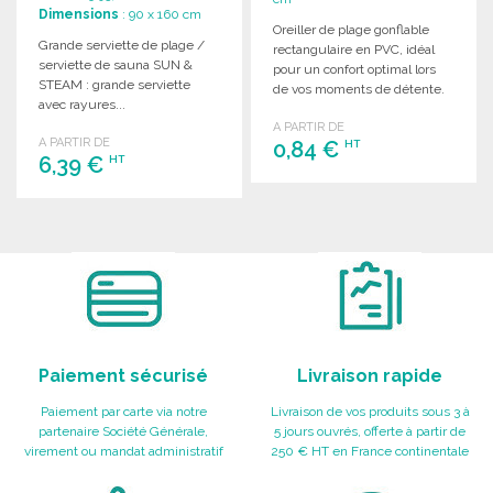
Dimensions
: 90 x 160 cm
Oreiller de plage gonflable
Grande serviette de plage /
rectangulaire en PVC, idéal
serviette de sauna SUN &
pour un confort optimal lors
STEAM : grande serviette
de vos moments de détente.
avec rayures...
A PARTIR DE
A PARTIR DE
0,84 €
HT
6,39 €
HT
COMMANDER
COMMANDER
Demander un devis
Demander un devis
Paiement sécurisé
Livraison rapide
Paiement par carte via notre
Livraison de vos produits sous 3 à
partenaire Société Générale,
5 jours ouvrés, offerte à partir de
virement ou mandat administratif
250 € HT en France continentale