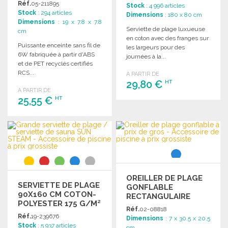
Réf.
05-211895
Stock
: 4 996 articles
Stock
: 294 articles
Dimensions
: 180 x 80 cm
Dimensions
: 19 x 7.8 x 7.8
Serviette de plage luxueuse
cm
en coton avec des franges sur
Puissante enceinte sans fil de
les largeurs pour des
6W fabriquée à partir d'ABS
journées à la...
et de PET recyclés certifiés
RCS...
A PARTIR DE
29,80 €
HT
A PARTIR DE
25,55 €
HT
COMMANDER
Demander un devis
COMMANDER
Demander un devis
OREILLER DE PLAGE
SERVIETTE DE PLAGE
GONFLABLE
90X160 CM COTON-
RECTANGULAIRE
POLYESTER 175 G/M²
Réf.
02-08818
Réf.
19-239676
Dimensions
: 7 x 30.5 x 20.5
Stock
: 5 937 articles
cm