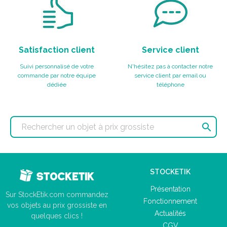
Satisfaction client
Service client
Suivi personnalisé de votre
N'hésitez pas à contacter notre
commande par notre équipe
service client par email ou
dédiée
téléphone

STOCKETIK
Présentation
Sur StockEtik.com commandez
Fonctionnement
vos objets au prix grossiste en
Actualités
quelques clics !
CGV