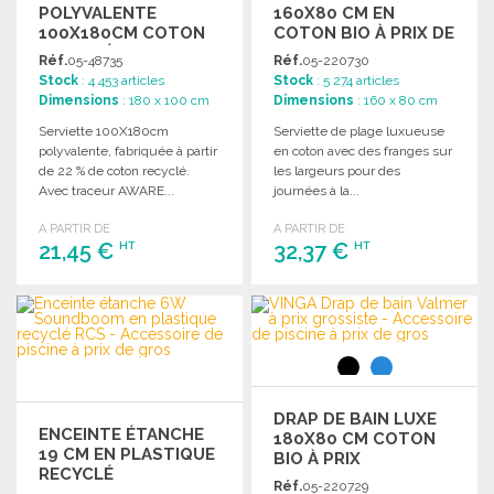
POLYVALENTE
160X80 CM EN
100X180CM COTON
COTON BIO À PRIX DE
RECYCLÉ
GROS
Réf.
05-48735
Réf.
05-220730
Stock
: 4 453 articles
Stock
: 5 274 articles
Dimensions
: 180 x 100 cm
Dimensions
: 160 x 80 cm
Serviette 100X180cm
Serviette de plage luxueuse
polyvalente, fabriquée à partir
en coton avec des franges sur
de 22 % de coton recyclé.
les largeurs pour des
Avec traceur AWARE...
journées à la...
A PARTIR DE
A PARTIR DE
21,45 €
32,37 €
HT
HT
COMMANDER
COMMANDER
Demander un devis
Demander un devis
DRAP DE BAIN LUXE
ENCEINTE ÉTANCHE
180X80 CM COTON
19 CM EN PLASTIQUE
BIO À PRIX
RECYCLÉ
GROSSISTE
Réf.
05-220729