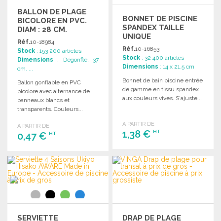
BALLON DE PLAGE
BONNET DE PISCINE
BICOLORE EN PVC.
SPANDEX TAILLE
DIAM : 28 CM.
UNIQUE
Réf.
10-18984
Réf.
10-16853
Stock
: 153 200 articles
Stock
: 32 400 articles
Dimensions
: Dégonflé: 37
Dimensions
: 14 x 21.5 cm
cm. ...
Bonnet de bain piscine entrée
Ballon gonflable en PVC
de gamme en tissu spandex
bicolore avec alternance de
aux couleurs vives. S´ajuste...
panneaux blancs et
transparents. Couleurs...
A PARTIR DE
A PARTIR DE
1,38 €
HT
0,47 €
HT
COMMANDER
COMMANDER
Demander un devis
Demander un devis
SERVIETTE
DRAP DE PLAGE