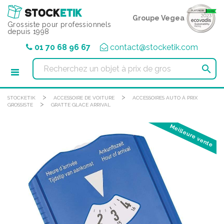
Panneau de gestion des cookies
Groupe Vegea
Grossiste pour professionnels
depuis 1998
01 70 68 96 67
contact@stocketik.com

>
>
STOCKETIK
ACCESSOIRE DE VOITURE
ACCESSOIRES AUTO À PRIX
>
GROSSISTE
GRATTE GLACE ARRIVAL
Meilleure vente