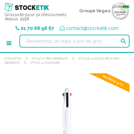
Panneau de gestion des cookies
Groupe Vegea
Grossiste pour professionnels
depuis 1998
01 70 68 96 67
contact@stocketik.com

>
>
STOCKETIK
STYLO À PRIX GROSSISTE
STYLOS 4 COULEURS À PRIX
>
GROSSISTE
STYLO 4 COULEURS
Meilleur prix