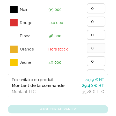
Noir
99 000
Rouge
240 000
Blanc
98 000
Orange
Hors stock
Jaune
49 000
Vert
170 000
Prix unitaire du produit :
20,19
€ HT
Montant de la commande :
29,40 € HT
Bleu
350 000
Montant TTC :
35,28 € TTC
Bleu clair
53 000
AJOUTER AU PANIER
Violet
26 000