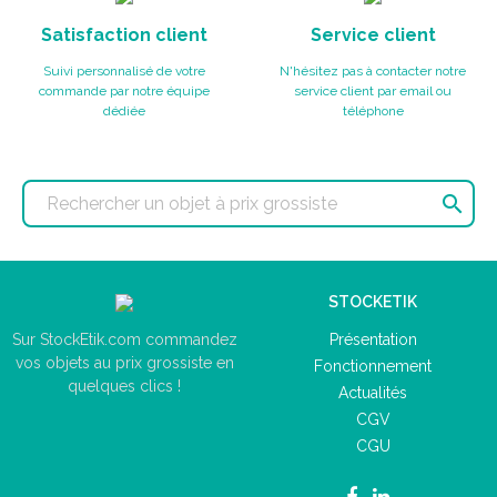
Satisfaction client
Service client
Suivi personnalisé de votre
N'hésitez pas à contacter notre
commande par notre équipe
service client par email ou
dédiée
téléphone

STOCKETIK
Présentation
Sur StockEtik.com commandez
vos objets au prix grossiste en
Fonctionnement
quelques clics !
Actualités
CGV
CGU