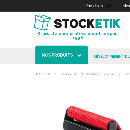
Panneau de gestion des cookies
Prix dégressifs
Min
Grossiste pour professionnels depuis
1998
NOS PRODUITS
DÉVELOPPEMENT DU
>
>
>
STOCKETIK
BAGAGERIE
SANGLE À BAGAGE
SAN