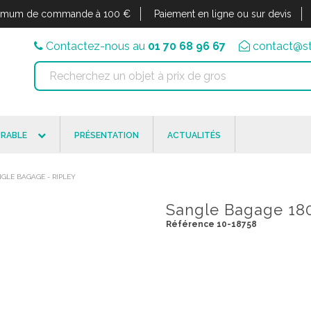
imum de commande à 100 €
Paiement en ligne ou sur devis
Contactez-nous au
01 70 68 96 67
contact@st
RABLE
PRÉSENTATION
ACTUALITÉS
GLE BAGAGE - RIPLEY
Sangle Bagage 180
Référence 10-18758