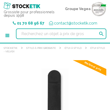
Panneau de gestion des cookies
Groupe Vegea
Grossiste pour professionnels
depuis 1998
01 70 68 96 67
contact@stocketik.com

>
>
>
STOCKETIK
STYLO À PRIX GROSSISTE
ÉTUI À STYLO
ÉTUI STYLO
- VELVEX
Meilleur prix