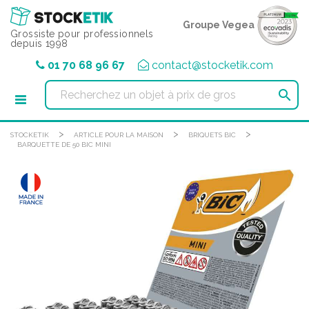
Panneau de gestion des cookies
Groupe Vegea
Grossiste pour professionnels
depuis 1998
01 70 68 96 67
contact@stocketik.com

>
>
>
STOCKETIK
ARTICLE POUR LA MAISON
BRIQUETS BIC
BARQUETTE DE 50 BIC MINI